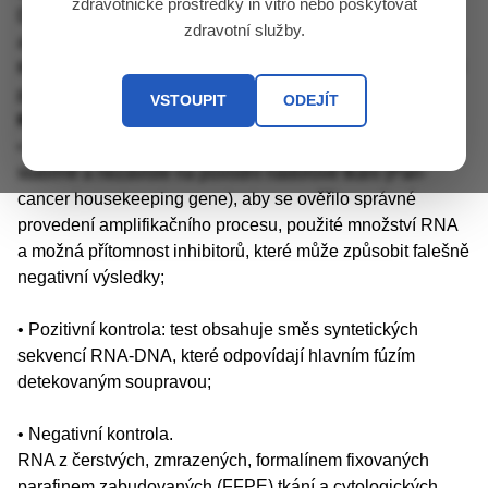
zdravotnické prostředky in vitro nebo poskytovat
Detekce hlavních fúzních variant genů NTRK1, NTRK2
zdravotní služby.
a NTRK3 pomocí jednokrokové PCR v reálném čase.
Každá směs umožňuje ko-amplifikaci jedné nebo více fúzí
plus endogenní kontrolní gen.
VSTOUPIT
ODEJÍT
Kontrola
• Kontrolní test: exprimovaný gen je amplifikován v kanálu
stabilně a nezávisle na původní nádorové tkáni (Pan-
cancer housekeeping gene), aby se ověřilo správné
provedení amplifikačního procesu, použité množství RNA
a možná přítomnost inhibitorů, které může způsobit falešně
negativní výsledky;
• Pozitivní kontrola: test obsahuje směs syntetických
sekvencí RNA-DNA, které odpovídají hlavním fúzím
detekovaným soupravou;
• Negativní kontrola.
RNA z čerstvých, zmrazených, formalínem fixovaných
parafinem zabudovaných (FFPE) tkání a cytologických