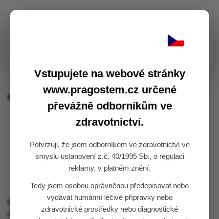
Hledat:
Vstupujete na webové stránky
www.pragostem.cz určené
Domů
NTRK Fusion
převážně odborníkům ve
zdravotnictví.
NTRK FUSION
Potvrzuji, že jsem odborníkem ve zdravotnictví ve
smyslu ustanovení z.č. 40/1995 Sb., o regulaci
reklamy, v platném znění.
Tedy jsem osobou oprávněnou předepisovat nebo
vydávat humánní léčivé přípravky nebo
EasyPGX® ready NTRK fusion kat.č. RT035 (48 test,
zdravotnické prostředky nebo diagnostické
CE IVD)